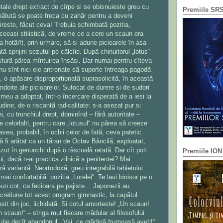
tale drept extract de cîrpe si se obisnuieste greu cu
Premiile SR
bãtutã se poate freca cu zahãr pentru a deveni
fireste, fãcut ceva! Trebuia schimbatã pozitia,
aceeasi stilisticã, de vreme ce a cere un scaun era
a hotãrît, prin urmare, sã-si adune picioarele în asa
atã sprijini sezutul pe cãlcîie. Dupã chinuitorul „lotus“
sturã pãrea mîntuirea însãsi. Dar numai pentru cîteva
nu sînt nici ele antrenate sã suporte întreaga pagodã
s, o apãsare disproportionatã suprasolicitã, în aceastã
îndoite ale picioarelor. Sufocat de durere si de sudori
 meu a adoptat, într-o încercare disperatã de a iesi la
udine, de o riscantã radicalitate: s-a asezat pur si
, cu trunchiul drept, dominînd – fãrã autoritate –
le celorlalti, pentru care „lotusul“ nu pãrea sã creeze
 avea, probabil, în ochii celor de fatã, ceva patetic.
ã fi arãtat ca un tãran de Octav Bãncilã, exploatat,
ãzut în genunchi dupã o rãscoalã ratatã. Dar cît poti
Premiile IO
i, dacã n-ai practica zilnicã a penitentei? Mai
ã variantã. Neortodoxã, greu integrabilã tabietului
mai confortabilã: pozitia „Lorelei“. Te lasi binisor pe o
ntr-un cot, ca fecioara pe pajiste… Japonezii au
cretiune tot acest program gimnastic, la capãtul
esit din joc, lichidatã. Si cotul amorteste! „Un scaun!
 scaun!“ – striga mut fiecare mãdular al filosofului.
utie decît abandonul. „Vai, ce grãdinã frumoasã aveti!“