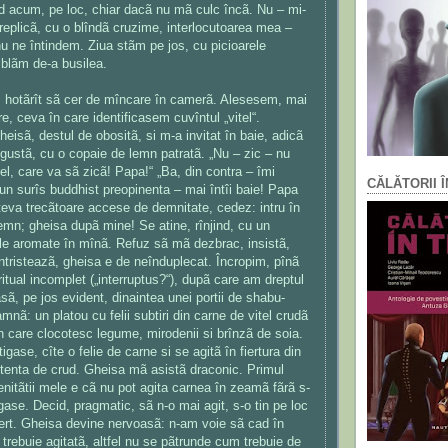
d acum, pe loc, chiar dacã nu mã culc încã. Nu – mi-
replicã, cu o blîndã cruzime, interlocutoarea mea –
u ne întindem. Ziua stãm pe jos, cu picioarele
mblãm de-a busilea.
 hotãrît sã cer de mîncare în camerã. Alesesem, mai
re, ceva în care identificasem cuvîntul „vitel“.
heisã, destul de obositã, si m-a invitat în baie, adicã
ngustã, cu o copaie de lemn patratã. „Nu – zic – nu
el, care va sã zicã! Papa!“ „Ba, din contra – îmi
CĂLĂTORII Î
n surîs buddhist preopinenta – mai întîi baie! Papa
teva trecãtoare accese de demnitate, cedez: intru în
emn; gheisa dupã mine! Se atine, rînjind, cu un
e aromate în mînã. Refuz sã mã dezbrac, insistã,
tristeazã, gheisa e de neînduplecat. Încropim, pînã
itual incomplet („interruptus?“), dupã care am dreptul
ã, pe jos evident, dinaintea unei portii de shabu-
nã: un platou cu felii subtiri din carne de vitel crudã
n care clocotesc legume, mirodenii si brînzã de soia.
igase, cîte o felie de carne si se agitã în fiertura din
 tenta de crud. Gheisa mã asistã draconic. Primul
nitãtii mele e cã nu pot agita carnea în zeamã fãrã s-
gase. Decid, pragmatic, sã n-o mai agit, s-o tin pe loc
iert. Gheisa devine nervoasã: n-am voie sã cad în
trebuie agitatã, altfel nu se pãtrunde cum trebuie de