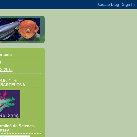
ortante
t
S 2015
 : 4 - 6
, BARCELONA
omână de Science-
ntasy