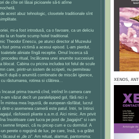
ori de cîte ori lãsai picioarele sã-ti atîrne
 mochetã.
 de acest abuz tehnologic, closetele traditionale sînt
implitate.
oriei, mi-a fost introdusã, ca o favoare, ca un deliciu
pte la un foarte scump hotel traditional.
ic Theodor Enescu, pe atunci director al Muzeului
a fost prima victimã a acesui episod. L-am pierdut,
n toaletele aliniate lîngã receptie. Omul încerca sã
n procedeu ritual, încãlcarea unei anumite succesiuni
nea blocat. Cabina cu pricina includea tot felul de scule
emn care, printr-un sistem de scripeti, nu permiteau
decît dupã o anumitã combinatie de miscãri igienice,
XENOS, ANT
 cu rãsturnarea, rotirea si clãtirea…
 încasat prima traumã cînd, intrînd în camera care
 n-am vãzut decît un paralelipiped gol, fãrã nici o
. În mintea mea îngustã, de european rãsfãtat, lucrul
i dintr-o asemenea camerã este patul. Intri, te întinzi
bagajul, rãsfoiesti pliante s.a.m.d. Aici nimic. Am privit
rîna însotitoare care lucra pe post de „bagajist“ si i-am
rin semne limpezi, cã nu pricep cum e cu dormitul. A
-un perete o rogojinã de lux, pe care, însã, s-a grãbit
n lãcasul ei „de zi“. Am reluat, alarmat, pantomima: