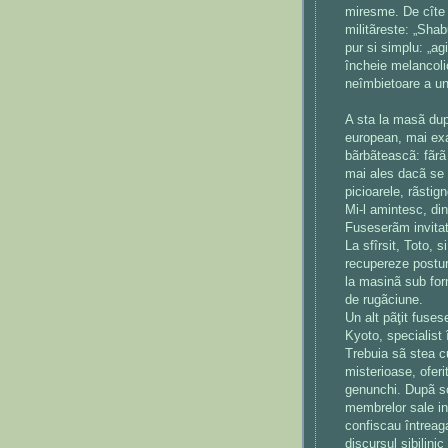
miresme. De cîte 
militãreste: „Sha
pur si simplu: „agi
încheie melancolic
neîmbietoare a un
A sta la masã dup
european, mai exac
bãrbãteascã: fãrã 
mai ales dacã se 
picioarele, rãstig
Mi-l amintesc, di
Fuseserãm invitat
La sfîrsit, Toto, s
recupereze postur
la masinã sub for
de rugãciune.
Un alt pãţit fuses
Kyoto, specialist 
Trebuia sã stea c
misterioase, ofer
genunchi. Dupã scu
membrelor sale inf
confiscau întreaga
discursul sibilini