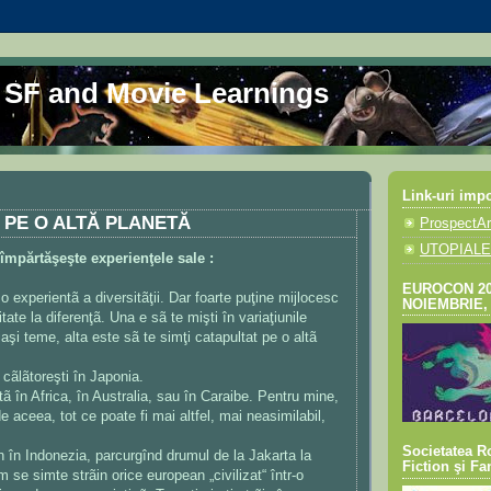
l SF and Movie Learnings
Link-uri imp
E PE O ALTĂ PLANETĂ
ProspectAr
UTOPIALE
împărtăşeşte experienţele sale :
EUROCON 2016
 o experientã a diversitãţii. Dar foarte puţine mijlocesc
NOIEMBRIE
itate la diferenţã. Una e sã te mişti în variaţiunile
iaşi teme, alta este sã te simţi catapultat pe o altã
 cãlãtoreşti în Japonia.
ã în Africa, în Australia, sau în Caraibe. Pentru mine,
 aceea, tot ce poate fi mai altfel, mai neasimilabil,
Societatea R
in în Indonezia, parcurgînd drumul de la Jakarta la
Fiction şi Fa
 se simte strãin orice european „civilizat“ într-o