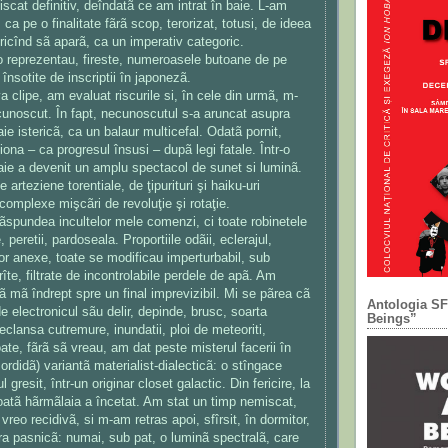
scat definitiv, deîndatã ce am intrat în baie. L-am
 ca pe o finalitate fãrã scop, terorizat, totusi, de ideea
ricînd sã aparã, ca un imperativ categoric.
 reprezentau, fireste, numeroasele butoane de pe
 însotite de inscriptii în japonezã.
a clipe, am evaluat riscurile si, în cele din urmã, m-
unoscut. În fapt, necunoscutul s-a aruncat asupra
e istericã, ca un balaur multicefal. Odatã pornit,
na – ca progresul însusi – dupã legi fatale. Într-o
baie a devenit un amplu spectacol de sunet si luminã.
arteziene torentiale, de ţipurituri şi haiku-uri
 complexe mişcãri de revoluţie şi rotaţie.
rãspundea incultelor mele comenzi, ci toate robinetele
e, peretii, pardoseala. Proportiile odãii, eclerajul,
lor anexe, toate se modificau imperturbabil, sub
rîte, filtrate de incontrolabile perdele de apã. Am
 cã mã îndrept spre un final imprevizibil. Mi se pãrea cã
Antologia S
e electronicul sãu delir, depinde, brusc, soarta
Beings”
eclansa cutremure, inundatii, ploi de meteoriti,
oate, fãrã sã vreau, am dat peste misterul facerii în
ordidã) variantã materialist-dialecticã: o stîngace
gresit, într-un originar closet galactic. Din fericire, la
atã hãrmãlaia a încetat. Am stat un timp nemiscat,
vreo recidivã, si m-am retras apoi, sfîrsit, în dormitor,
a pasnicã: numai, sub pat, o luminã spectralã, care