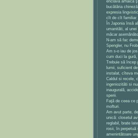
enclavã arhaicã şi
bucãtãria chinezã,
expresia lingvisti
cît de cît familiar.
În Japonia însã alt
umanitãti, al unei
mãcar asemãnãt
N-am sã fac demon
Spengler, nu Fro
Am s-o iau de jos,
cum duci la gurã, 
Trebuie sã încep p
lumii, suficient d
instalat, cîteva 
Caldul si recele, c
ingeniozitãti si nu
inauguralã, accide
sperii.
Faţã de ceea ce p
mofturi.
Am avut parte, de 
unicã: closetul a
reglabil, brate la
rosii, în perpetuã 
amenintãtoare ung