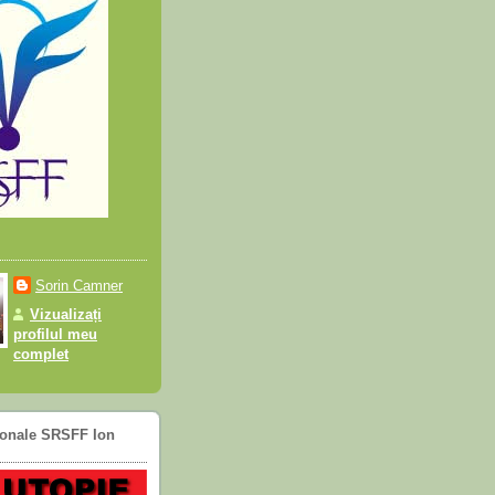
Sorin Camner
Vizualizați
profilul meu
complet
ionale SRSFF Ion