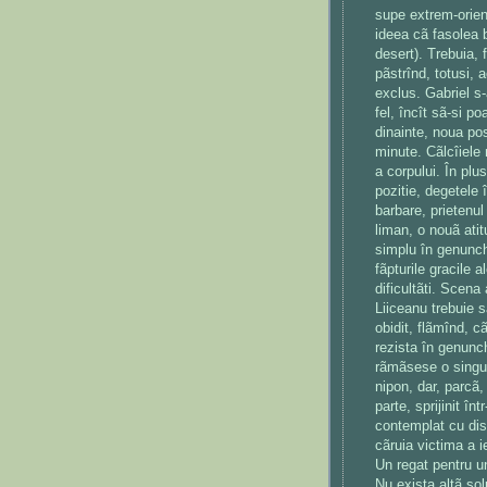
supe extrem-orien
ideea cã fasolea 
desert). Trebuia, 
pãstrînd, totusi, 
exclus. Gabriel s-
fel, încît sã-si po
dinainte, noua po
minute. Cãlcîiele 
a corpului. În plu
pozitie, degetele 
barbare, prietenul
liman, o nouã atit
simplu în genunchi
fãpturile gracile a
dificultãti. Scena
Liiceanu trebuie s
obidit, flãmînd, c
rezista în genunch
rãmãsese o singur
nipon, dar, parcã, 
parte, sprijinit î
contemplat cu dis
cãruia victima a i
Un regat pentru un
Nu exista altã sol