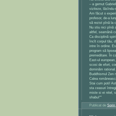
– a gemut Gabriel 
viziteze, lãsîndu-
Am fãcut o experi
profesor, de-a lun
sã rezist pînã la 
Nu stiu nici pînã 
altfel, seamãnã c
Ca disciplinã spir
încît corpul tãu, 
intre în ordine. Es
program sã lipseas
premeditare. În ca
East-ul european,
scosi de efort, co
dominãm rational
Buddhismul Zen n
Calea româneascã:
Stai cum poti! Asta
sta ceasuri întreg
miste si ei nitel
shabu!“"
Publicat de
Sorin