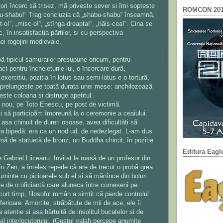
ori încerc sã trisez, mã priveste sever si îmi sopteste
ROMCON 201
bu-shabu!“ Trag concluzia cã „shabu-shabu“ înseamnã,
t-o!“, „misc-o!“, „stînga-dreapta!“, „hãis-cea!“. Cina se
, în insatisfactia pãrtilor, si cu perspectiva
ei rogojini medievale.
ã tipicul samurailor presupune oricum, pentru
t pentru încheieturile lui, o încercare durã,
exercitiu, pozitia în lotus sau semi-lotus e o torturã,
prelungeste pe toatã durata unei mese: anchilozeazã
neste coloana si distruge apetitul.
n nou, pe Toto Enescu, pe post de victimã.
i sã participãm împreunã la o ceremonie a ceaiului.
i asa chinuit de dureri osoase, avea dificultãti sã
a bipedã: era ca un nod ud, de nedezlegat. L-am dus
mã de statuetã de bronz, un Buddha chircit, în pozitie
Editura Eagl
e Gabriel Liiceanu. Invitat la masã de un profesor din
în Zen, a înteles repede cã are de trecut o probã grea.
uminte cu picioarele sub el si sã mãnînce din boluri
ite de o oficiantã care aluneca între comeseni pe
rt timp, filosoful român a simtit cã pierde controlul
erioare. Amortite, strãbãtute de mii de ace, ele îi
 atentie si asa hãrtuitã de insolitul bucatelor si de
c al interlocutorului. (Gustul valah percepe anumite