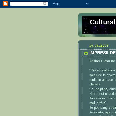
Cultura
10.08.2008
IMPRESII D
Andrei Pleşu ne 
"Orice cãlãtorie e
saltul de la divers
multiple ale acele
planetã.
Ca, de pildã, cînd
N-am fost niciodat
Japonia rãmîne, de
mai „strãin“.
Te poti simţi strã
Jojakarta, aşa cum