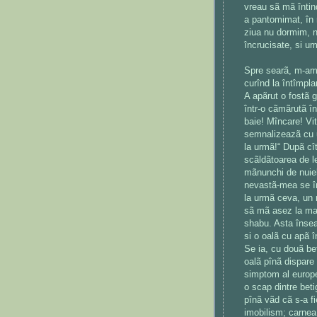
vreau sã mã întin
a pantomimat, în 
ziua nu dormim, n
încrucisate, si u
Spre searã, m-am
curînd la întîmpla
A apãrut o fostã g
într-o cãmãrutã î
baie! Mîncare! Vit
semnalizeazã cu u
la urmã!“ Dupã cî
scãldãtoarea de l
mãnunchi de nuiel
nevastã-mea se în
la urmã ceva, un r
sã mã asez la mas
shabu. Asta înseam
si o oalã cu apã î
Se ia, cu douã bet
oalã pînã dispare
simptom al europe
o scap dintre beti
pînã vãd cã s-a f
imobilism; carnea 