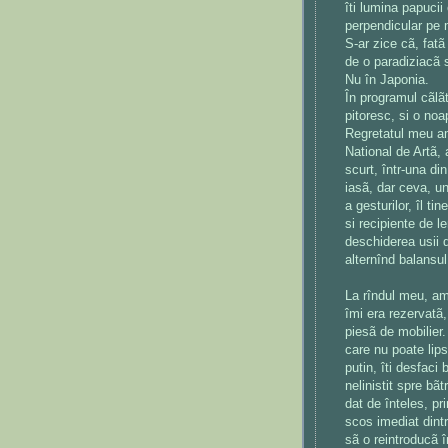
îti lumina papucii 
perpendicular pe
S-ar zice cã, fatã
de o paradiziacã s
Nu în Japonia.
În programul cãlãt
pitoresc, si o noa
Regretatul meu am
National de Artã, 
scurt, într-una di
iasã, dar ceva, u
a gesturilor, îl ti
si recipiente de l
deschiderea usii 
alternînd balansul
La rîndul meu, am
îmi era rezervatã,
piesã de mobilier
care nu poate lips
putin, îti desfaci 
nelinistit spre bãt
dat de înteles, p
scos imediat dintr
sã o reintroducã î