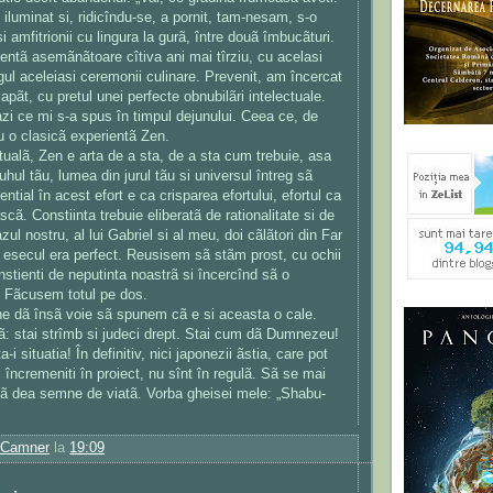
iluminat si, ridicîndu-se, a pornit, tam-nesam, s-o
si amfitrionii cu lingura la gurã, între douã îmbucãturi.
entã asemãnãtoare cîtiva ani mai tîrziu, cu acelasi
gul aceleiasi ceremonii culinare. Prevenit, am încercat
capãt, cu pretul unei perfecte obnubilãri intelectuale.
azi ce mi s-a spus în timpul dejunului. Ceea ce, de
u o clasicã experientã Zen.
itualã, Zen e arta de a sta, de a sta cum trebuie, asa
duhul tãu, lumea din jurul tãu si universul întreg sã
ential în acest efort e ca crisparea efortului, efortul ca
cã. Constiinta trebuie eliberatã de rationalitate si de
zul nostru, al lui Gabriel si al meu, doi cãlãtori din Far
 esecul era perfect. Reusisem sã stãm prost, cu ochii
nstienti de neputinta noastrã si încercînd sã o
. Fãcusem totul pe dos.
e dã însã voie sã spunem cã e si aceasta o cale.
 stai strîmb si judeci drept. Stai cum dã Dumnezeu!
-i situatia! În definitiv, nici japonezii ãstia, care pot
i încremeniti în proiect, nu sînt în regulã. Sã se mai
, sã dea semne de viatã. Vorba gheisei mele: „Shabu-
 Camner
la
19:09