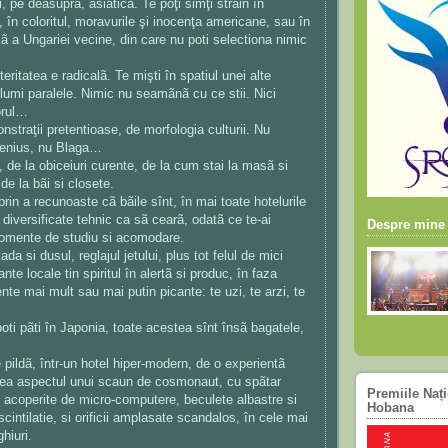
, pe deasupra, asiaticã. Te poţi simţi strãin în
 în coloritul, moravurile şi inocenţa americane, sau în
cã a Ungariei vecine, din care nu poti selectiona nimic
eritatea e radicalã. Te mişti în spatiul unei alte
 lumi paralele. Nimic nu seamãnã cu ce stii. Nici
orul…
straţii pretentioase, de morfologia culturii. Nu
benius, nu Blaga…
 de la obiceiuri curente, de la cum stai la masã si
de la bãi si closete.
rin a recunoaste cã bãile sînt, în mai toate hotelurile
e diversificate tehnic ca sã cearã, odatã ce te-ai
Despre mine
momente de studiu si acomodare.
ada si dusul, reglajul jetului, plus tot felul de mici
ante locale tin spiritul în alertã si produc, în faza
nte mai mult sau mai putin picante: te uzi, te arzi, te
oti pãti în Japonia, toate acestea sînt însã bagatele,
pildã, într-un hotel hiper-modern, de o experientã
vea aspectul unui scaun de cosmonaut, cu spãtar
Premiile Naț
te acoperite de micro-computere, beculete albastre si
Hobana
scintilatie, si orificii amplasate scandalos, în cele mai
hiuri.