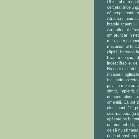
Obiectul m-a confi
cercetat îndelung,
cã scopul poate o
Atractia maximã o
bratele scaunului,
Am reflectat cîtev
am aruncat în nec
mea, ca o ghionoai
mecanismul functio
clipitã, întreaga 
Eram înconjurat de 
indescifrabile, de
Nu doar closetul 
încãperii, oglinzil
înclinatia obiecte
privirile mele amã
simtit, împietrit,
de acest closet, d
omenirii. Cã pot d
glaciatiuni. Cã, p
cea mai purã (si s
apãsare pe butonul 
un moment dat, to
ca sã nu stîrnesc 
unde atmosfera er